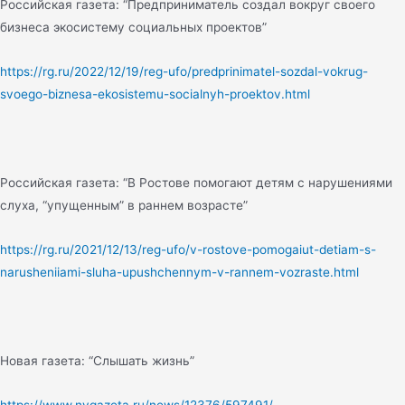
Российская газета: “Предприниматель создал вокруг своего
бизнеса экосистему социальных проектов”
https://rg.ru/2022/12/19/reg-ufo/predprinimatel-sozdal-vokrug-
svoego-biznesa-ekosistemu-socialnyh-proektov.html
Российская газета: “В Ростове помогают детям с нарушениями
слуха, “упущенным” в раннем возрасте”
https://rg.ru/2021/12/13/reg-ufo/v-rostove-pomogaiut-detiam-s-
narusheniiami-sluha-upushchennym-v-rannem-vozraste.html
Новая газета: “Слышать жизнь”
https://www.nvgazeta.ru/news/12376/597491/