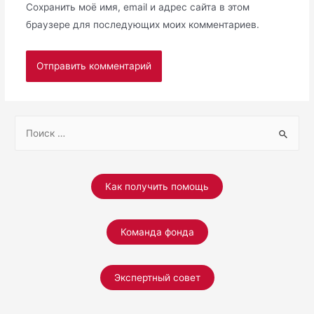
Сохранить моё имя, email и адрес сайта в этом
браузере для последующих моих комментариев.
S
e
a
r
Как получить помощь
c
h
Команда фонда
f
o
r
Экспертный совет
: