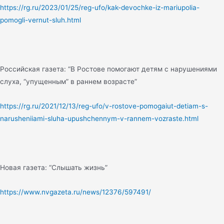
https://rg.ru/2023/01/25/reg-ufo/kak-devochke-iz-mariupolia-
pomogli-vernut-sluh.html
Российская газета: “В Ростове помогают детям с нарушениями
слуха, “упущенным” в раннем возрасте”
https://rg.ru/2021/12/13/reg-ufo/v-rostove-pomogaiut-detiam-s-
narusheniiami-sluha-upushchennym-v-rannem-vozraste.html
Новая газета: “Слышать жизнь”
https://www.nvgazeta.ru/news/12376/597491/