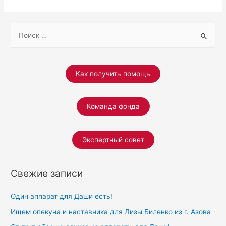
S
e
a
r
Как получить помощь
c
h
Команда фонда
f
o
r
Экспертный совет
:
Свежие записи
Один аппарат для Даши есть!
Ищем опекуна и наставника для Лизы Биленко из г. Азова