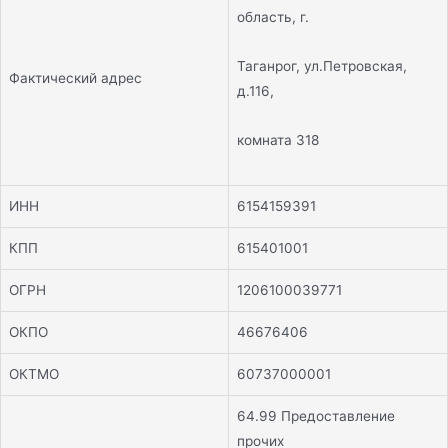
область, г.
Таганрог, ул.Петровская,
Фактический адрес
д.116,
комната 318
ИНН
6154159391
КПП
615401001
ОГРН
1206100039771
ОКПО
46676406
ОКТМО
60737000001
64.99 Предоставление
прочих