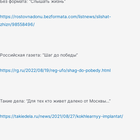
Без формата: “Слышать жизнь”
https://rostovnadonu.bezformata.com/listnews/slishat-
zhizn/98558496/
Российская газета: “Шаг до победы”
https://rg.ru/2022/08/19/reg-ufo/shag-do-pobedy.html
Такие дела: “Для тех кто живет далеко от Москвы…”
https://takiedela.ru/news/2021/08/27/kokhlearnyy-implantat/