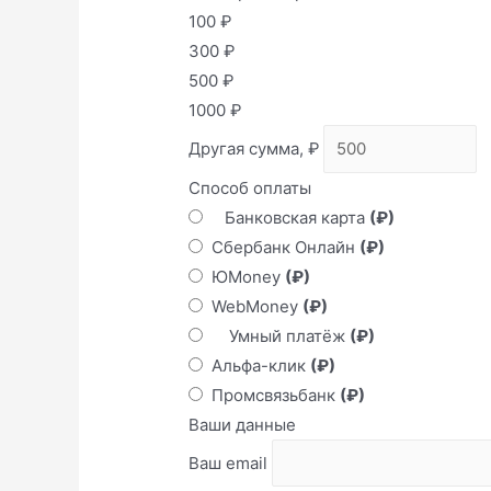
100
₽
300
₽
500
₽
1000
₽
Другая сумма,
₽
Способ оплаты
Банковская карта
(₽)
Сбербанк Онлайн
(₽)
ЮMoney
(₽)
WebMoney
(₽)
Умный платёж
(₽)
Альфа-клик
(₽)
Промсвязьбанк
(₽)
Ваши данные
Ваш email