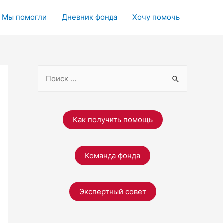
Мы помогли
Дневник фонда
Хочу помочь
S
e
a
r
Как получить помощь
c
h
Команда фонда
f
o
r
Экспертный совет
: