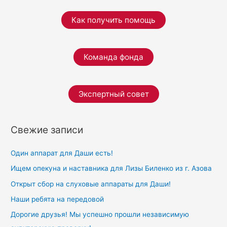
стандарт”
r
конкурса
Как получить помощь
годовых
c
отчетов
h
НКО
f
Команда фонда
“Точка
o
отсчета”
r
Экспертный совет
:
Свежие записи
Один аппарат для Даши есть!
Ищем опекуна и наставника для Лизы Биленко из г. Азова
Открыт сбор на слуховые аппараты для Даши!
Наши ребята на передовой
Дорогие друзья! Мы успешно прошли независимую