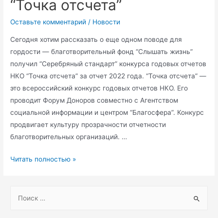
“Точка отсчета”
Оставьте комментарий
/
Новости
Сегодня хотим рассказать о еще одном поводе для
гордости — благотворительный фонд “Слышать жизнь”
получил “Серебряный стандарт” конкурса годовых отчетов
НКО “Точка отсчета” за отчет 2022 года. “Точка отсчета” —
это всероссийский конкурс годовых отчетов НКО. Его
проводит Форум Доноров совместно с Агентством
социальной информации и центром “Благосфера”. Конкурс
продвигает культуру прозрачности отчетности
благотворительных организаций. …
Фонд
Читать полностью »
“Слышать
жизнь”
S
получил
e
“Серебряный
a