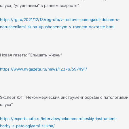
слуха, “упущенным” в раннем возрасте”
https://rg.ru/2021/12/13/reg-ufo/v-rostove-pomogaiut-detiam-s-
narusheniiami-sluha-upushchennym-v-rannem-vozraste.html
Новая газета: “Слышать жизнь”
https://www.nvgazeta.ru/news/12376/597491/
Эксперт Юг: “Некоммерческий инструмент борьбы с патологиями
слуха”
https://expertsouth.ru/interview/nekommercheskiy-instrument-
borby-s-patologiyami-slukha/