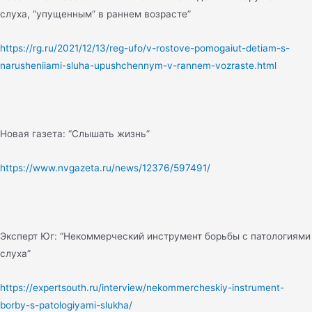
слуха, “упущенным” в раннем возрасте”
https://rg.ru/2021/12/13/reg-ufo/v-rostove-pomogaiut-detiam-s-
narusheniiami-sluha-upushchennym-v-rannem-vozraste.html
Новая газета: “Слышать жизнь”
https://www.nvgazeta.ru/news/12376/597491/
Эксперт Юг: “Некоммерческий инструмент борьбы с патологиями
слуха”
https://expertsouth.ru/interview/nekommercheskiy-instrument-
borby-s-patologiyami-slukha/